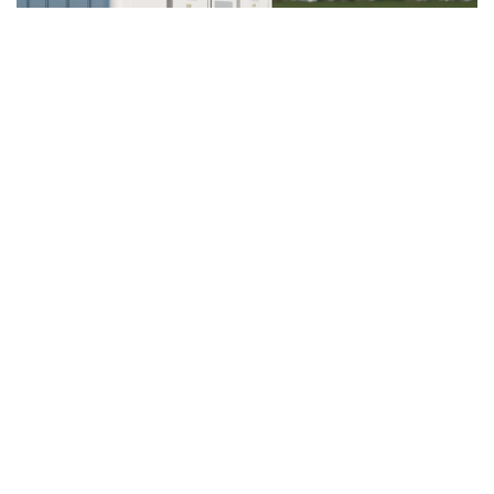
Um sicherzustellen, dass unsere
Solarsysteme zuverlässig und effizient
sind, verwenden wir hochwertige
Komponenten renommierter Hersteller.
Dank unserer langjährigen Erfahrung
und umfassenden Fachkenntnis können
wir Ihnen dabei hohe Qualität zum fairen
Preis bieten.